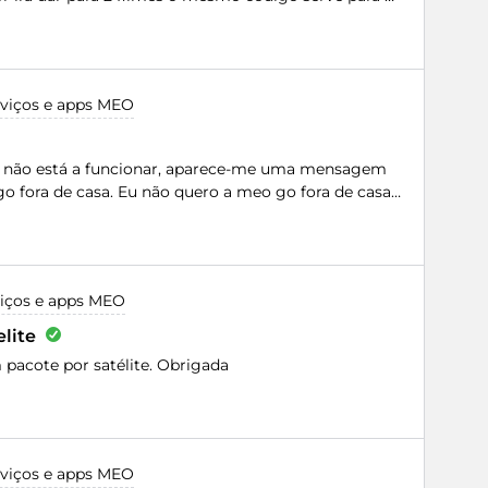
rviços e apps MEO
a não está a funcionar, aparece-me uma mensagem
go fora de casa. Eu não quero a meo go fora de casa!
em-me aceder ao serviço que pago todos os meses
ituação é de uma falta de respeito muito grande com
 um esquema para as pessoas instalarem a meo go
todos os meses. Peço o reembolso do valor
viços e apps MEO
ho o serviço.(Eu não queria vir a um fórum, mas não
clamação.)Obrigada
lite
 pacote por satélite. Obrigada
rviços e apps MEO