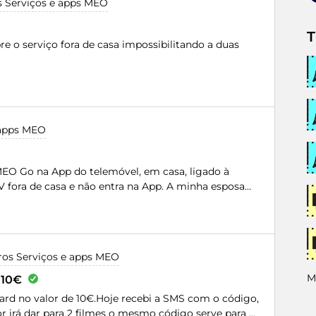
 Serviços e apps MEO
roblema, mas o serviço de atendimento ao cliente
o para o outro, liguei para todos os números que a
T
ionei todas as opções e todos os funcionários me
o serviço fora de casa impossibilitando a duas
 se ligar que tinha que usar outro número, eu só
 ultilizo o serviço, Tem como um atendente, me
VIÇO MEOCARE DA MINHA CONTA MEO?Escreva aqui
 apps MEO
EO Go na App do telemóvel, em casa, ligado à
TV fora de casa e não entra na App. A minha esposa
ros Serviços e apps MEO
M
 10€
ard no valor de 10€.Hoje recebi a SMS com o código,
r irá dar para 2 filmes o mesmo código serve para os