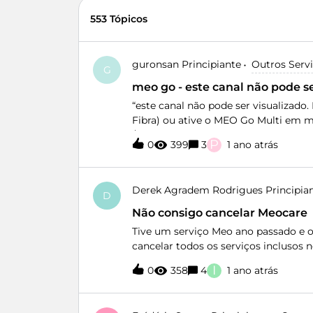
553 Tópicos
guronsan
Principiante
Outros Serv
G
meo go - este canal não pode se
“este canal não pode ser visualizado
Fibra) ou ative o MEO Go Multi em me
/&gt;”Esta mensagem aparece quando 
P
0
399
3
1 ano atrás
ou do navegador edge no meu pc win
ou wifi, não tenho vpn ligada e não e
pacote do contrato!Quando tento lig
Derek Agradem Rodrigues
Principia
opção “tv fora de casa”!Agradecia a
D
Não consigo cancelar Meocare
Tive um serviço Meo ano passado e o 
cancelar todos os serviços incluso
fazem mais de dois meses dês do canc
I
0
358
4
1 ano atrás
aplicação, então recebi um e-mail de
tinha uma fatura do mês de Janeiro 
Meocare e eu não o aceitei, mesmo as