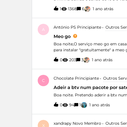
2 alugueres? Obrigado
1
1368
6
1 ano atrás
António PS
Principiante
Outros Se
A
Meo go
Boa noite,O serviço meo go em cas
para instalar "gratuitamente" a meo 
Retirem por favor o anúncio e deix
0
203
3
1 ano atrás
sem falhar convosco. Este tipo de s
o consumidor, para não dizer que é
fora de casa e lhes tirarem mais 5€ 
Chocolate
Principiante
Outros Ser
correspondente às horas que não ten
C
"existe" um sítio para fazer uma re
Adeir a btv num pacote por sate
Boa noite. Pretendo aderir a btv num
0
94
1
1 ano atrás
xandrapy
Novo Membro
Outros Se
X