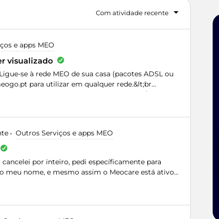
Com atividade recente
iços e apps MEO
r visualizado
. Ligue-se à rede MEO de sua casa (pacotes ADSL ou
ogo.pt para utilizar em qualquer rede.&lt;br
tento ligar ao meo go através da app ios/android
dows. Estou em casa ligado à rede meo por cabo
stou a tentar ver canais que não estão incluídos no
ar através da app, automaticamente aparece a
nte
Outros Serviços e apps MEO
juda!Obrigado
cancelei por inteiro, pedi específicamente para
s no meu nome, e mesmo assim o Meocare está ativo
elamento, não vi as faturas por que tinha tirado a
 uma fatura deste mês de Fevereiro e fui ver que
também, além de que foi me oferecido o serviço
sim tinha lá em minha fatura a cobrança do tal,