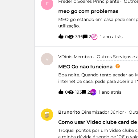
Frédéric Soares
Principiante
Outros
quero muito mesmo resolver o meu p
F
da Meo só fica me jogando de um lad
meo go com problemas
Meo oferece para atendimento, selec
MEO go estando em casa pede sempre 
falavam que não era o lugar certo de
utilização.
quero não pagar faturas na qual não
atender para eu CANCELAR O SER
0
396
2
1 ano atrás
VDinis
Membro
Outros Serviços e
V
MEO Go não funciona
Boa noite. Quando tento aceder ao M
internet de casa, pede para aderir a 
acontece o mesmo!
0
193
2
1 ano atrás
Brunorito
Dinamizador Júnior
Out
Como usar Video clube card de
Troquei pontos por um video clube c
a minha dúvida é sendo de 10€ o valo