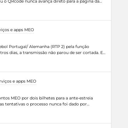
 o QRcode nunca avança direto para a página da
viços e apps MEO
debol Portugal/ Alemanha (RTP 2) pela função
ros dias, a transmissão não parou de ser cortada. E
perar a linha. E lamentavel e desagradavel quando
estou num pais da UE Não sei se mais alguém teve
lha é causada por uma sobrecarga de ligações,
vitar.
rviços e apps MEO
ontos MEO por dois bilhetes para a ante-estreia
as tentativas o processo nunca foi dado por
ensagem “neste momento não é possivel concluir a
rde”. Para meu espanto recebo passado minutos
oi efetuada com sucesso e descontaram os pontos