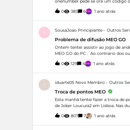
onenumber pede se ore um código ou
MEO. Alguém já conseguiu ?
0
383
6
1 ano atrás
SousaJoao
Principiante
Outros Ser
S
Problema de difusão MEO GO
Ontem tentei assistir ao jogo de an
MEO GO do PC . Ao contrario dos out
com muito tempo de espera para recu
0
129
4
1 ano atrás
isto nos acontece.Para informação, 
que suportar este problmema.Se a fa
incombe à MEO de trabalhar para o e
iduarte05
Novo Membro
Outros Se
I
Troca de pontos MEO
Esta manhã tentei fazer a troca de p
de Joker Loucura2 em Lisboa. Nas du
concluido, aparecendo a seguinte m
0
807
7
1 ano atrás
sua compra por favor tente mais ta
2xSMS da MEO a dizer que a troca f