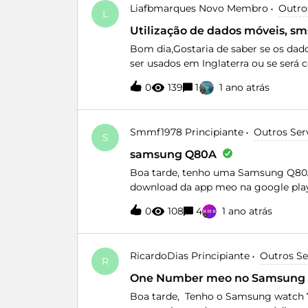
Liafbmarques
Novo Membro
Outro
problema.Cumprimentos
L
Utilização de dados móveis, s
Bom dia,Gostaria de saber se os d
ser usados em Inglaterra ou se será
SMS, cobram mais algum valor?Obri
0
139
1
1 ano atrás
Smmf1978
Principiante
Outros Ser
S
samsung Q80A
Boa tarde, tenho uma Samsung Q80A 
download da app meo na google play
0
108
4
1 ano atrás
RicardoDias
Principiante
Outros Se
R
One Number meo no Samsung w
Boa tarde, Tenho o Samsung watch 7 