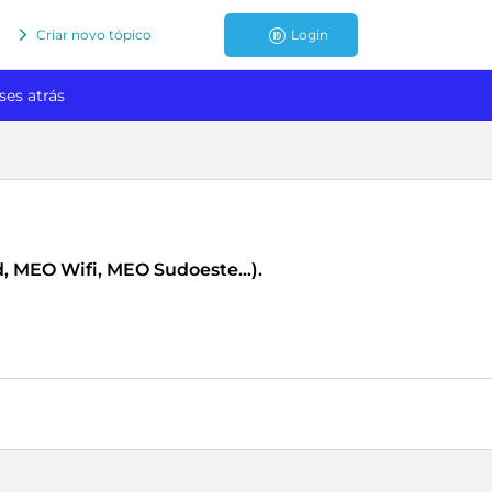
Criar novo tópico
Login
ses atrás
, MEO Wifi, MEO Sudoeste...).