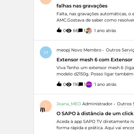
falhas nas gravações
Falta, nas gravações automáticas, o e
AMC.Gostava de saber como resolver
0
66
1
1 ano atrás
meopj
Novo Membro
Outros Servi
M
Extensor mesh 6 com Extensor
Viva Tenho um extensor mesh 6 (lig
modelo d2150g. Posso ligar também 
amplificar o sinal de wifi? Obrigado
0
116
1
1 ano atrás
Joana_MEO
Administrador
Outros 
J
O SAPO à distância de um click
Aceda à app SAPO TV diretamente na
forma rápida e prática. Aqui vai enc