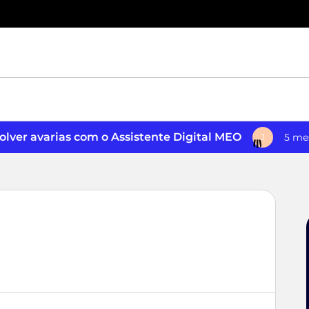
lver avarias com o Assistente Digital MEO
5 me
J