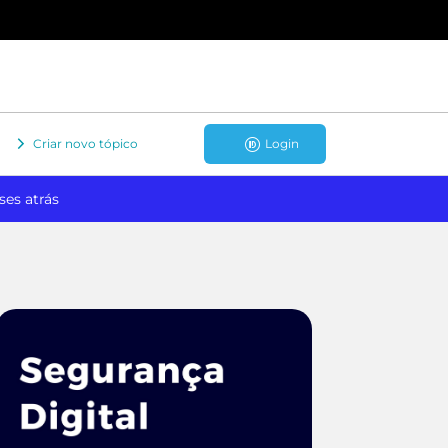
Criar novo tópico
Login
ses atrás