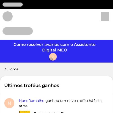
Login
Como resolver avarias com o Assistente
Digital MEO
J
Home
Últimos troféus ganhos
NunoRamalho
ganhou um novo troféu há
1 dia
N
atrás