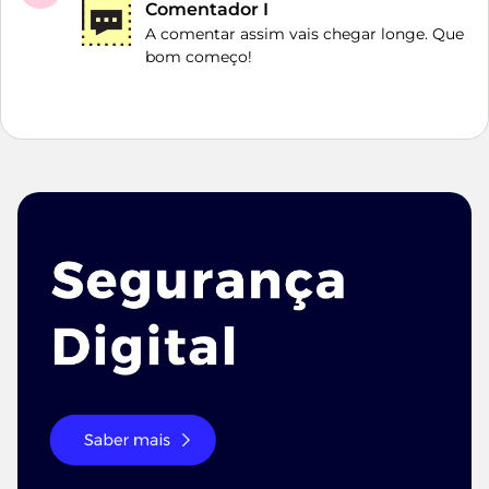
Comentador I
A comentar assim vais chegar longe. Que
bom começo!