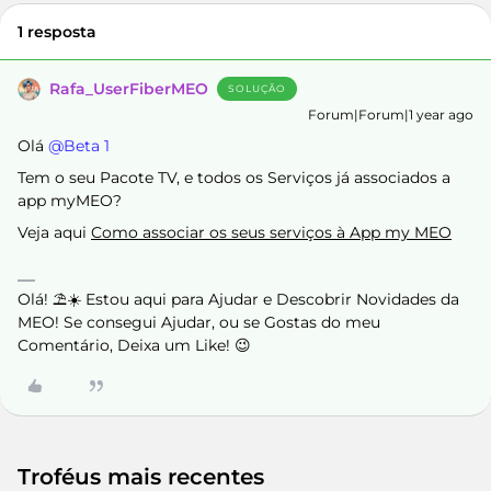
1 resposta
Rafa_UserFiberMEO
SOLUÇÃO
Forum|Forum|1 year ago
Olá ​
@Beta 1
Tem o seu Pacote TV, e todos os Serviços já associados a
app myMEO?
Veja aqui
Como associar os seus serviços à App my MEO
Olá! ⛱️☀️ Estou aqui para Ajudar e Descobrir Novidades da
MEO! Se consegui Ajudar, ou se Gostas do meu
Comentário, Deixa um Like! 😉
Troféus mais recentes