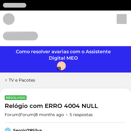
Login
Como resolver avarias com o Assistente
Digital MEO
J
TV e Pacotes
RESOLVIDO
Relógio com ERRO 4004 NULL
Forum|Forum|8 months ago
5 respostas
Sergio78Silva
S