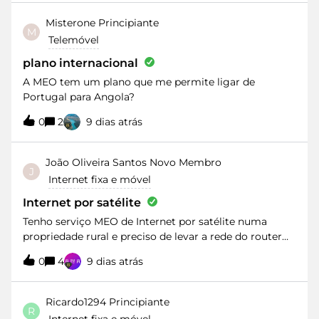
gravar.Mais alguém com este problema? O serviço
tem deixado muito a desejar ultimamente...
Misterone
Principiante
M
Telemóvel
plano internacional
A MEO tem um plano que me permite ligar de
Portugal para Angola?
0
2
9 dias atrás
João Oliveira Santos
Novo Membro
J
Internet fixa e móvel
Internet por satélite
Tenho serviço MEO de Internet por satélite numa
propriedade rural e preciso de levar a rede do router
para um edifício situado a cerca de 50 metros, onde o
0
4
9 dias atrás
sinal actual não é sequer detectado. Não pretendo
uma segunda subscrição, nem gostaria de andar a
lançar cabos ou a passar fibras ou a levantar antenas.
Ricardo1294
Principiante
R
Aproveitar a rede electrica não é solução já que tenho