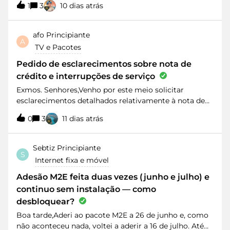
diferente da habitual. Além disso, utilizando um
1
3
10 dias atrás
para router 10GB próprio, que tenha RF (já que não
serviço de otimização de rotas (ExitLag), a latência
permitem mais de 4 boxes...) e telefone. Porque senão
volta imediatamente para cerca de 35 ms, o que indica
não posso fazer upgrade de 1gb, que tenho agora,
afo
Principiante
um problema de routing/peering entre a MEO e a rede
A
senão fico sem tv e sem router próprio a controlar a
da Riot Games.Solicito que este caso seja
TV e Pacotes
ethernet em casa.Mais alguém nesta situação?
encaminhado para a equipa de engenharia de rede
Obrigado
Pedido de esclarecimentos sobre nota de
para análise do routing para os servidores da Riot
crédito e interrupções de serviço
Games.
Exmos. Senhores,Venho por este meio solicitar
esclarecimentos detalhados relativamente à nota de
crédito no valor de 1,66€ emitida na minha faturação,
0
3
11 dias atrás
alegadamente relacionada com avarias/interrupções
do serviço MEO.Durante o período em causa,
ocorreram várias falhas no serviço, incluindo uma
Sebtiz
Principiante
S
interrupção prolongada com duração aproximada de
Internet fixa e móvel
uma semana, bem como mais quatro interrupções
adicionais de menor duração.Assim, solicito, por favor,
Adesão M2E feita duas vezes (junho e julho) e
o envio discriminado da seguinte informação:Datas
continuo sem instalação — como
exatas de início e fim de cada interrupção/avaria
desbloquear?
registada; Horas concretas em que os serviços
Boa tarde,Aderi ao pacote M2E a 26 de junho e, como
estiveram indisponíveis; Identificação dos serviços
não aconteceu nada, voltei a aderir a 16 de julho. Até