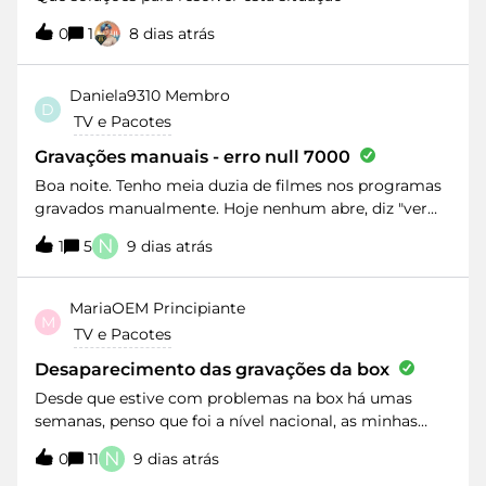
0
1
8 dias atrás
Daniela9310
Membro
D
TV e Pacotes
Gravações manuais - erro null 7000
Boa noite. Tenho meia duzia de filmes nos programas
gravados manualmente. Hoje nenhum abre, diz "ver
quarta-feira" e quando abrimos diz jull erro 7000. Mas
N
1
5
9 dias atrás
afinal, pago para quê?
MariaOEM
Principiante
M
TV e Pacotes
Desaparecimento das gravações da box
Desde que estive com problemas na box há umas
semanas, penso que foi a nível nacional, as minhas
gravações de séries que estavam na box
N
0
11
9 dias atrás
desapareceram e agora nem consigo meter séries a