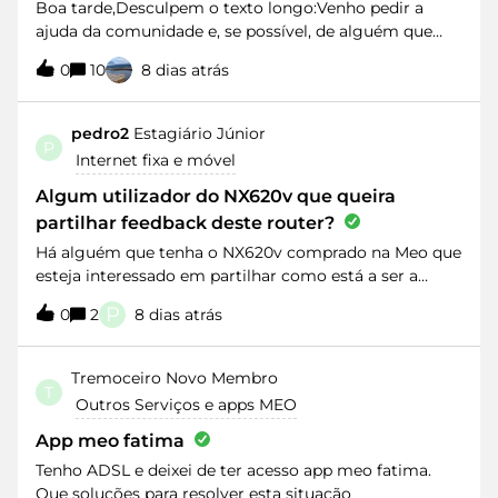
Boa tarde,Desculpem o texto longo:Venho pedir a
ajuda da comunidade e, se possível, de alguém que
saiba o que fazer numa situação como esta.Estou há
0
10
8 dias atrás
várias semanas à espera da instalação de fibra na
minha morada, mas o processo continua bloqueado
por falta de disponibilização de um novo PDO.
pedro2
Estagiário Júnior
P
Segundo a informação que me foi transmitida, o PDO
Internet fixa e móvel
existente foi dimensionado para as habitações
inicialmente previstas e, devido à construção de novas
Algum utilizador do NX620v que queira
habitações na zona, já não existe capacidade para
partilhar feedback deste router?
efetuar novas ligações sem, eventualmente,
Há alguém que tenha o NX620v comprado na Meo que
comprometer o serviço de outros clientes. Por esse
esteja interessado em partilhar como está a ser a
motivo, será necessária a instalação de um novo PDO.
experiência? Por exemplo, têm alguma limitação de
(mas os vizinhos tem meo fibra … mas a explicação
P
0
2
8 dias atrás
configuração, por exemplo? Têm acesso a firmwares
consigo entender visto viver numa zona rural) O
actualizados?
problema não é apenas o atraso, mas sim o facto de
Tremoceiro
Novo Membro
ninguém conseguir dar qualquer previsão ou
T
informação concreta.Já contactei o 16200 inúmeras
Outros Serviços e apps MEO
vezes. A resposta é sempre a mesma: "ligue amanhã".
App meo fatima
Nunca conseguem indicar o estado do processo nem
Tenho ADSL e deixei de ter acesso app meo fatima.
quando ficará r
Que soluções para resolver esta situação