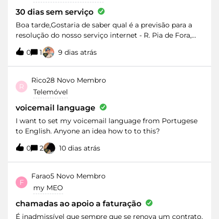
30 dias sem serviço
Boa tarde,Gostaria de saber qual é a previsão para a
resolução do nosso serviço internet - R. Pia de Fora,
Fátima, no qual o mesmo já se encontra indisponível
0
1
9 dias atrás
desde do dia 06/07/2025.Aproveito para informar, que
o vosso concorrente (NOS), promete fazer a ligação do
serviço deles 48h após a solicitação… não queria
Rico28
Novo Membro
R
mudar, contudo, se vir que não tenho outra opção e
Telemóvel
como o meu contrato vai acabar no dia 31, troco…Para
além disto, já liguei para a vossa linha de apoio, no
voicemail language
qual não foi oferecido um router com cartão de
I want to set my voicemail language from Portugese
internet ilimitada, devido termos os telémóveis na
to English. Anyone an idea how to to this?
vossa concorrência… Obrigado,
0
2
10 dias atrás
Farao5
Novo Membro
F
my MEO
chamadas ao apoio a faturação
É inadmissível que sempre que se renova um contrato,