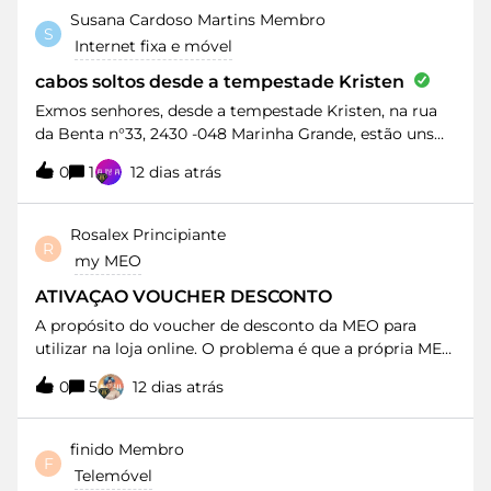
Susana Cardoso Martins
Membro
S
Internet fixa e móvel
cabos soltos desde a tempestade Kristen
Exmos senhores, desde a tempestade Kristen, na rua
da Benta n°33, 2430 -048 Marinha Grande, estão uns
cabos da MEO fibra soltos dos postes. Estes cabos
0
1
12 dias atrás
atravessam o quintal da casa de dois senhores com
mais de 70 anos. Quando está prevista a sua
regularização?Muito grata
Rosalex
Principiante
R
my MEO
ATIVAÇAO VOUCHER DESCONTO
A propósito do voucher de desconto da MEO para
utilizar na loja online. O problema é que a própria MEO
indica que a ativação tem de ser feita através da
0
5
12 dias atrás
aplicação My MEO ou, em alternativa, numa loja
física.Sucede que os meus pais têm mobilidade
reduzida e estão totalmente impossibilitados de ir a
finido
Membro
F
uma loja. Tentei fazer o processo pela aplicação My
Telemóvel
MEO, conforme indicam, mas a opção de ativação do