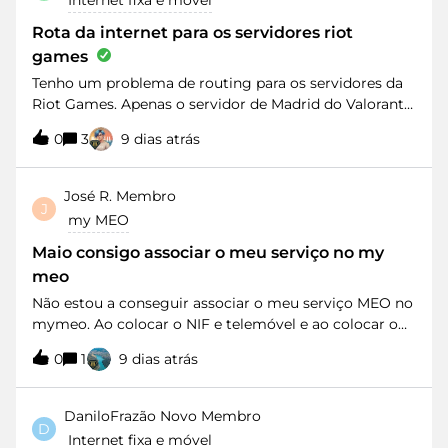
Internet fixa e móvel
muito ruido na rede - A propriedade é off-grid e o que
pretendo mesmo é fazer chegar a net à instalação
Rota da internet para os servidores riot
onde está o inversor. Sugestões?
games
Tenho um problema de routing para os servidores da
Riot Games. Apenas o servidor de Madrid do Valorant
tem cerca de 80 ms, enquanto no CS2 Madrid tenho 18
0
3
9 dias atrás
ms. O suporte da Riot confirmou que o problema é da
rota do ISP e pediu-me para solicitar uma análise de
routing e, se possível, um re-route. Gostaria que este
José R.
Membro
J
caso fosse encaminhado para um técnico de Nível 2 ou
my MEO
uma equipa especializada.
Maio consigo associar o meu serviço no my
meo
Não estou a conseguir associar o meu serviço MEO no
mymeo. Ao colocar o NIF e telemóvel e ao colocar o
código recebido, o sistema dá a informação que o
0
1
9 dias atrás
telemóvel não está associado. Com o número
da conta e de cliente, dá a mesma informação.
DaniloFrazão
Novo Membro
D
Internet fixa e móvel