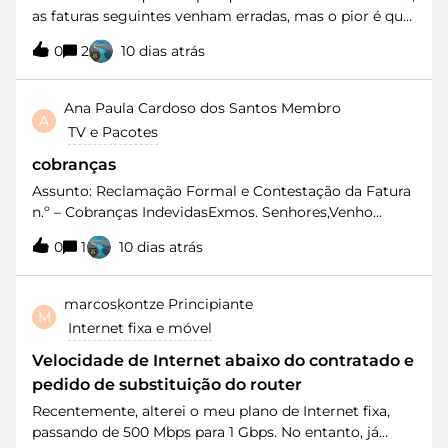
as faturas seguintes venham erradas, mas o pior é que
temos que pagar as chamadas para que resolvam um
0
2
10 dias atrás
problema originado internamente ao qual somos
alheios.
Ana Paula Cardoso dos Santos
Membro
A
TV e Pacotes
cobranças
Assunto: Reclamação Formal e Contestação da Fatura
n.º – Cobranças IndevidasExmos. Senhores,Venho
apresentar uma reclamação formal relativamente à
0
1
10 dias atrás
fatura n.º , por não concordar com os valores
adicionais cobrados.No dia em que contratei este
pacote, fui absolutamente clara ao informar que não
marcoskontze
Principiante
M
pretendia qualquer serviço adicional, conteúdos
Internet fixa e móvel
premium, subscrições ou qualquer outro custo para
além do valor mensal contratado. Essa foi uma
Velocidade de Internet abaixo do contratado e
condição essencial para a celebração do contrato e foi
pedido de substituição do router
aceite pela MEO.O meu contrato prevê um valor
Recentemente, alterei o meu plano de Internet fixa,
mensal fixo, que inclui os serviços contratados e os
passando de 500 Mbps para 1 Gbps. No entanto, já
dois cartões móveis associados ao pacote. Em