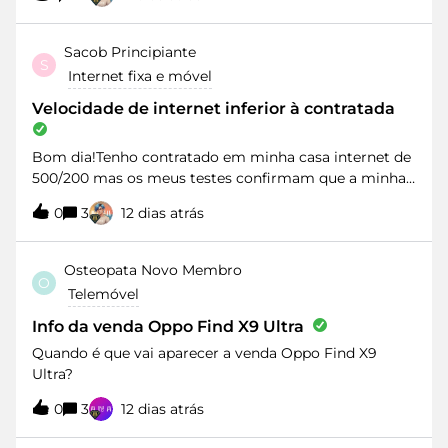
meu MediaAccess TG789vac v2.Com cabo a
gaming, realidade aumentada e virtual, onde quer que
velocidade de download e upload estão dentro do
estejas.SustentabilidadeO 5G+ tem maior eficiência
razoável. ~800Mbps e ~400Mbps. Quando com wifi o
Sacob
Principiante
energética: promove a sustentabilidade do nosso
S
upload é semelhante ~400Mbps mas o download e
planeta e reduz o consumo de bateria para que possas
Internet fixa e móvel
~200 Mbps.Alguém já teve algo parecido ou sabe
utilizar os teus dispositivos durante mais
como proceder? Obrigado
Velocidade de internet inferior à contratada
tempo.SegurançaCom encriptação avançada e
autenticação melhorada, o 5G+ permite proteger a pri
Bom dia!Tenho contratado em minha casa internet de
500/200 mas os meus testes confirmam que a minha
velocidade de upload real fica entre os 100 e os
0
3
12 dias atrás
120.Como posso resolver?Obrigado
Osteopata
Novo Membro
O
Telemóvel
Info da venda Oppo Find X9 Ultra
Quando é que vai aparecer a venda Oppo Find X9
Ultra?
0
3
12 dias atrás