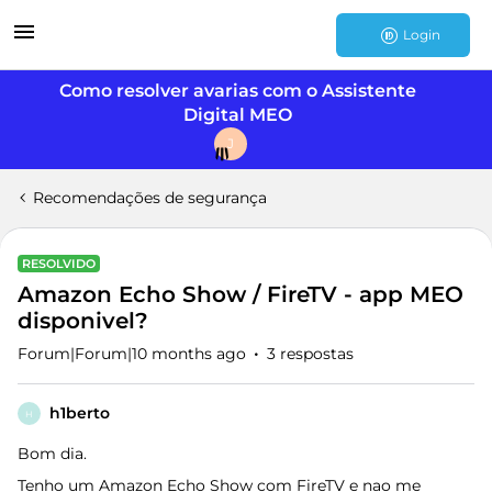
Login
Como resolver avarias com o Assistente
Digital MEO
J
Recomendações de segurança
RESOLVIDO
Amazon Echo Show / FireTV - app MEO
disponivel?
Forum|Forum|10 months ago
3 respostas
h1berto
H
Bom dia.
Tenho um Amazon Echo Show com FireTV e nao me