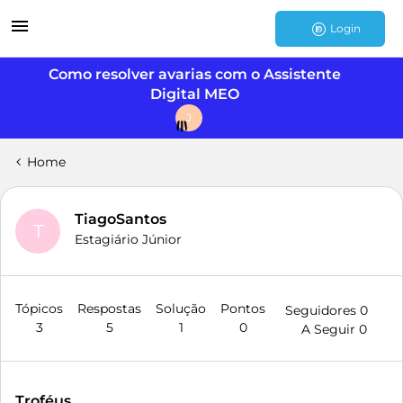
Login
Como resolver avarias com o Assistente
Digital MEO
J
Home
TiagoSantos
T
Estagiário Júnior
Tópicos
Respostas
Solução
Pontos
Seguidores
0
3
5
1
0
A Seguir
0
Troféus