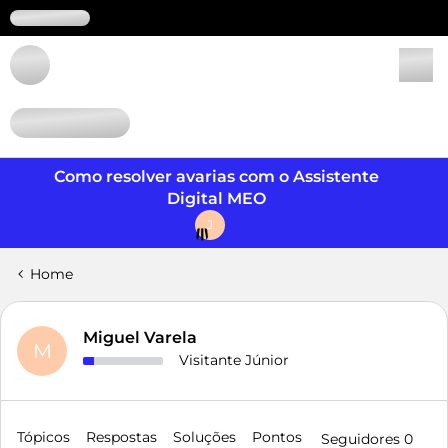
Login
Como resolver avarias com o Assistente
Digital MEO
J
Home
Miguel Varela
M
Visitante Júnior
Tópicos
Respostas
Soluções
Pontos
Seguidores
0