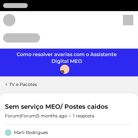
Login
Como resolver avarias com o Assistente
Digital MEO
J
TV e Pacotes
Sem serviço MEO/ Postes caidos
Forum|Forum|5 months ago
1 resposta
Marli Rodrigues
M