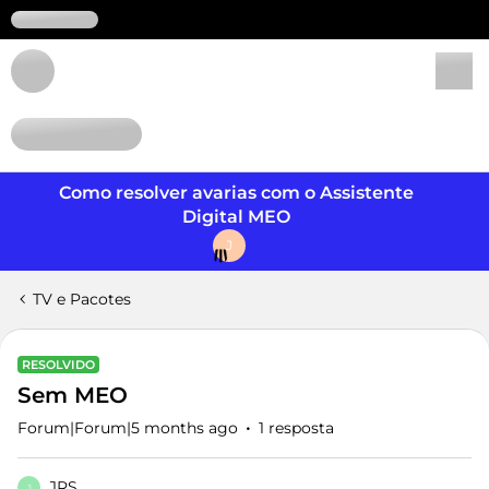
Login
Como resolver avarias com o Assistente
Digital MEO
J
TV e Pacotes
RESOLVIDO
Sem MEO
Forum|Forum|5 months ago
1 resposta
JRS
J