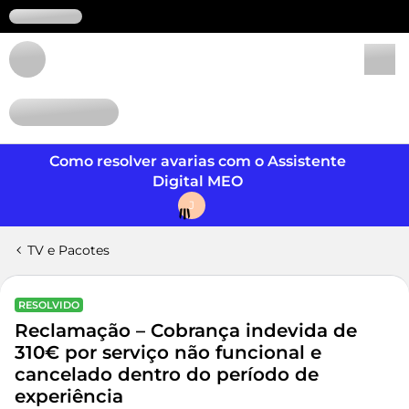
Login
Como resolver avarias com o Assistente
Digital MEO
J
TV e Pacotes
RESOLVIDO
Reclamação – Cobrança indevida de
310€ por serviço não funcional e
cancelado dentro do período de
experiência