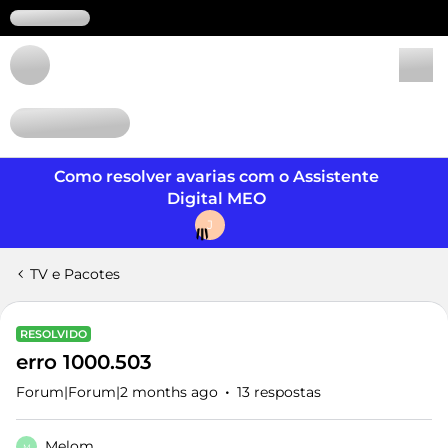
Login
Como resolver avarias com o Assistente
Digital MEO
J
TV e Pacotes
RESOLVIDO
erro 1000.503
Forum|Forum|2 months ago
13 respostas
Melom
M