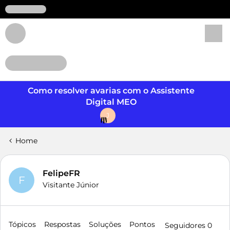
Login
Como resolver avarias com o Assistente
Digital MEO
J
Home
FelipeFR
F
Visitante Júnior
Tópicos
Respostas
Soluções
Pontos
Seguidores
0