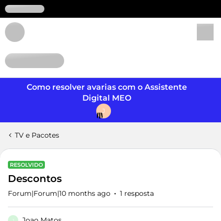
Login
Como resolver avarias com o Assistente
Digital MEO
J
TV e Pacotes
RESOLVIDO
Descontos
Forum|Forum|10 months ago
1 resposta
Joao Matos
J