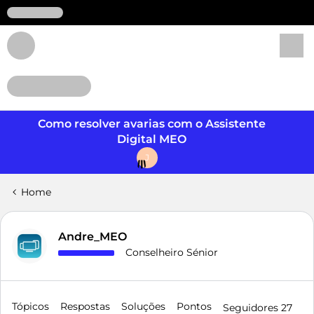
Login
Como resolver avarias com o Assistente
Digital MEO
J
Home
Andre_MEO
Conselheiro Sénior
Tópicos
Respostas
Soluções
Pontos
Seguidores
27