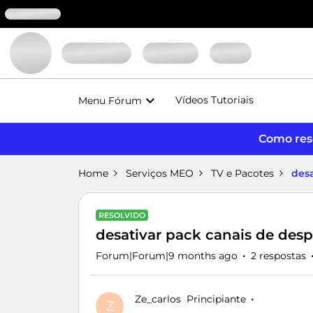
Vídeos Tutoriais
Menu Fórum
Como reso
Home
Serviços MEO
TV e Pacotes
desa
RESOLVIDO
desativar pack canais de desp
Forum|Forum|9 months ago
2 respostas
Ze_carlos
Principiante
Z