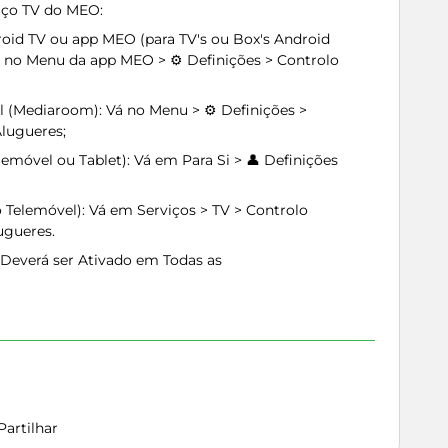
iço TV do MEO:
oid TV ou app MEO (para TV's ou Box's Android
á no Menu da app MEO > ⚙️ Definições > Controlo
l (Mediaroom): Vá no Menu > ⚙️ Definições >
lugueres;
emóvel ou Tablet): Vá em Para Si > 👤 Definições
Telemóvel): Vá em Serviços > TV > Controlo
ugueres.
Deverá ser Ativado em Todas as
Partilhar