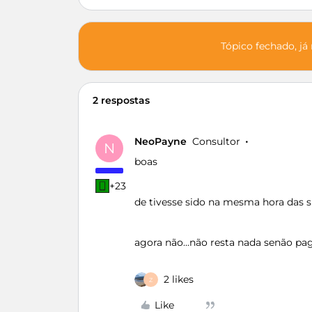
Tópico fechado, já
2 respostas
NeoPayne
Consultor
N
boas
+23
de tivesse sido na mesma hora das s
agora não...não resta nada senão pag
2 likes
Z
Like