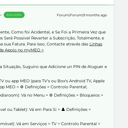
Forum|Forum|9 months ago
SOLUÇÃO
ente, Como foi Acidental, e Se Foi a Primeira Vez que
s Será Possível Reverter a Subscrição, Totalmente, e
a sua Fatura. Para isso, Contacte através das
Linhas
 de Apoio no myMEO >
a Situação, Suguiro que Adicione un PIN de Aluguer e
TV ou app MEO (para TV's ou Box's Android TV, Apple
p MEO > ⚙️ Definições > Controlo Parental;
diaroom): Vá no Menu > ⚙️ Definições > Bloqueios >
l ou Tablet): Vá em Para Si > 👤 Definições >
móvel): Vá em Serviços > TV > Controlo Parental >