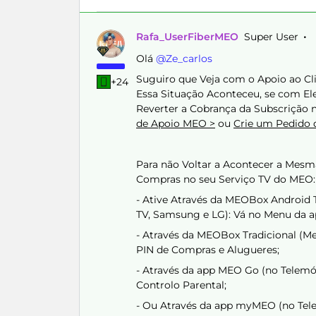
Rafa_UserFiberMEO
Super User
Olá ​
@Ze_carlos
Suguiro que Veja com o Apoio ao Cli
+24
Essa Situação Aconteceu, se com Ele
Reverter a Cobrança da Subscrição n
de Apoio MEO >
ou
Crie um Pedido
Para não Voltar a Acontecer a Mesm
Compras no seu Serviço TV do MEO:
- Ative Através da MEOBox Android 
TV, Samsung e LG): Vá no Menu da ap
- Através da MEOBox Tradicional (Me
PIN de Compras e Alugueres;
- Através da app MEO Go (no Telemóve
Controlo Parental;
- Ou Através da app myMEO (no Tele