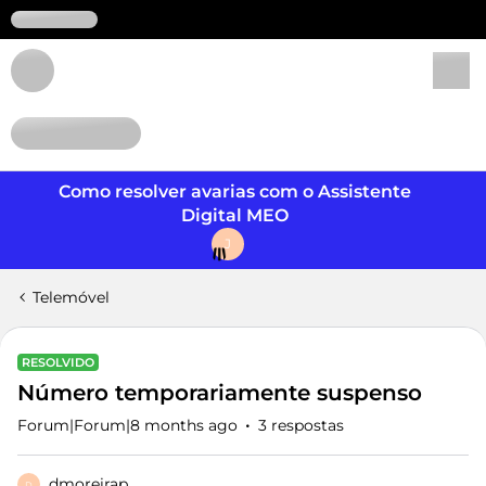
Login
Como resolver avarias com o Assistente
Digital MEO
J
Telemóvel
RESOLVIDO
Número temporariamente suspenso
Forum|Forum|8 months ago
3 respostas
dmoreirap
D