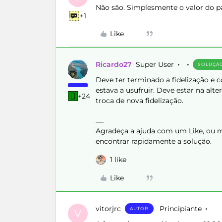
Não são. Simplesmente o valor do pa
+1
Like
Ricardo27
Super User
SOLUÇÃ
Deve ter terminado a fidelização e 
estava a usufruir. Deve estar na alt
+24
troca de nova fidelização.
Agradeça a ajuda com um Like, ou ma
encontrar rapidamente a solução.
1 like
Like
vitorjrc
Principiante
AUTOR
V