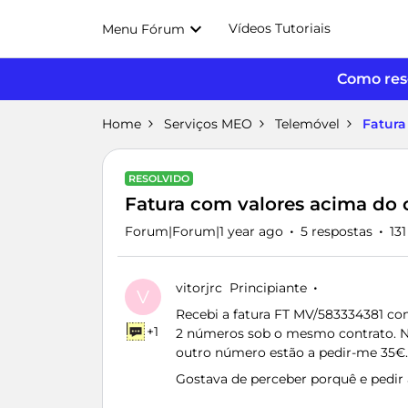
Vídeos Tutoriais
Menu Fórum
Como reso
Home
Serviços MEO
Telemóvel
Fatura
RESOLVIDO
Fatura com valores acima do 
Forum|Forum|1 year ago
5 respostas
131
vitorjrc
Principiante
V
Recebi a fatura FT MV/583334381 co
+1
2 números sob o mesmo contrato. Num
outro número estão a pedir-me 35€.
Gostava de perceber porquê e pedir 