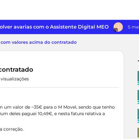
lver avarias com o Assistente Digital MEO
5 me
J
 com valores acima do contratado
contratado
 visualizações
m um valor de ~35€ para o M Movel, sendo que tenho
 deles paguei 10,49€, e nesta fatura relativa a
a correção.