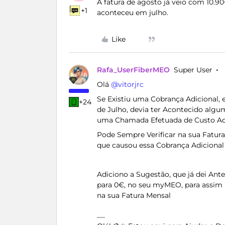
A fatura de agosto já veio com 10.9
+1
aconteceu em julho.
Like
Rafa_UserFiberMEO
Super User
Olá ​
@vitorjrc
Se Existiu uma Cobrança Adicional,
+24
de Julho, devia ter Acontecido alg
uma Chamada Efetuada de Custo A
Pode Sempre Verificar na sua Fatur
que causou essa Cobrança Adicional
Adiciono a Sugestão, que já dei Ant
para 0€, no seu myMEO, para assim 
na sua Fatura Mensal