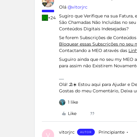
Olá ​
@vitorjrc
Sugiro que Verifique na sua Fatura, 
+24
São Chamadas Não Incluídas no seu 
Conteúdos Digitais Indesejadas?
Se forem Subscrições de Conteúdos 
Bloquear essas Subscrições no seu
Contactando a MEO através das
Lin
Suguiro ainda que no seu my MEO al
para assim não Existirem Novamente
Olá! ⛱️☀️ Estou aqui para Ajudar e 
Gostas do meu Comentário, Deixa u
1 like
Like
vitorjrc
Principiante
AUTOR
V