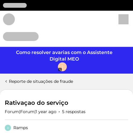
Login
Como resolver avarias com o Assistente
Digital MEO
J
Reporte de situações de fraude
Rativaçao do serviço
Forum|Forum|1 year ago
5 respostas
Ramps
R