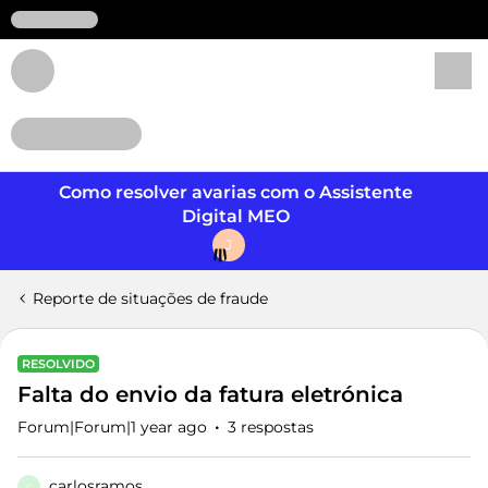
Login
Como resolver avarias com o Assistente
Digital MEO
J
Reporte de situações de fraude
RESOLVIDO
Falta do envio da fatura eletrónica
Forum|Forum|1 year ago
3 respostas
carlosramos
C