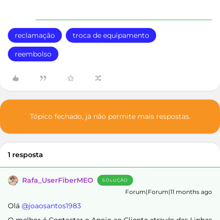
reclamação
troca de equipamento
reembolso
Tópico fechado, já não permite mais respostas.
1 resposta
Rafa_UserFiberMEO
SOLUÇÃO
Forum|Forum|11 months ago
Olá ​
@joaosantos1983