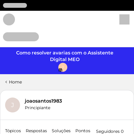
Login
Como resolver avarias com o Assistente
Digital MEO
J
Home
joaosantos1983
J
Principiante
Tópicos
Respostas
Soluções
Pontos
Seguidores
0