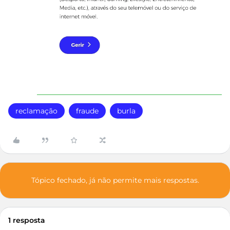
reclamação
fraude
burla
Tópico fechado, já não permite mais respostas.
1 resposta