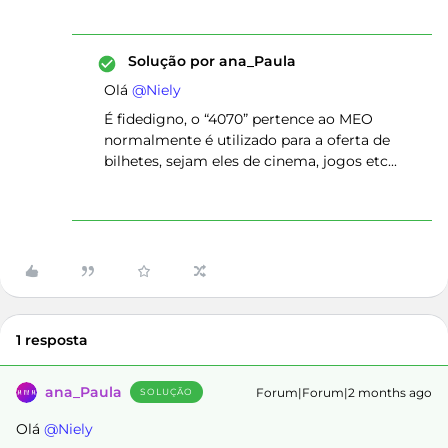
Solução por
ana_Paula
Olá ​
@Niely
É fidedigno, o “4070” pertence ao MEO
normalmente é utilizado para a oferta de
bilhetes, sejam eles de cinema, jogos etc...
1 resposta
ana_Paula
Forum|Forum|2 months ago
SOLUÇÃO
Olá ​
@Niely