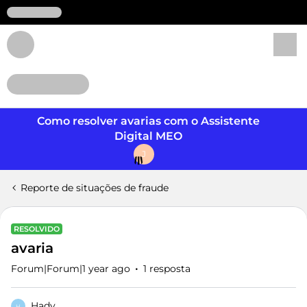
Login
Como resolver avarias com o Assistente
Digital MEO
J
Reporte de situações de fraude
RESOLVIDO
avaria
Forum|Forum|1 year ago
1 resposta
Hady
H