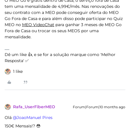
O MEO Go é gratis dentro de casa, o serviço fora de casa
tem uma mensalidade de 4,99€/mês. Nas renovações do
seu contrato com a MEO pode conseguir oferta do MEO
Go Fora de Casa e para além disso pode participar no Quiz
MEO no
MEO VideoChat
para ganhar 3 meses de MEO Go
Fora de Casa ou trocar os seus MEOS por uma
mensalidade.
Dê um like 👍, e se for a solução marque como 'Melhor
Resposta' ✅
1 like
Rafa_UserFiberMEO
Forum|Forum|10 months ago
Olá ​
@JoaoManuel Pires
150€ Mensais!? 😳