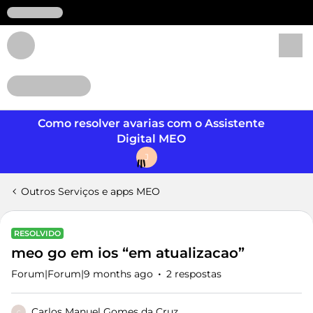
Login
Como resolver avarias com o Assistente
Digital MEO
J
Outros Serviços e apps MEO
RESOLVIDO
meo go em ios “em atualizacao”
Forum|Forum|9 months ago
2 respostas
Carlos Manuel Gomes da Cruz
C