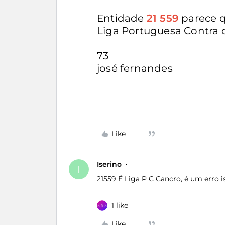
Entidade
21 559
parece q
Liga Portuguesa Contra 
73
josé fernandes
Like
Iserino
I
21559 É Liga P C Cancro, é um erro i
1 like
Like