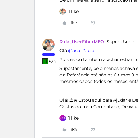
Dê um like 👍, e se for a solução m
1 like
Like
Rafa_UserFiberMEO
Super User
Olá ​
@ana_Paula
Pois estou também a achar estranh
+24
Supostamente, pelo menos achava e
e a Referência até são os últimos 9 
mesmos dados todos os meses, então 
Olá! ⛱️☀️ Estou aqui para Ajudar e 
Gostas do meu Comentário, Deixa u
1 like
Like