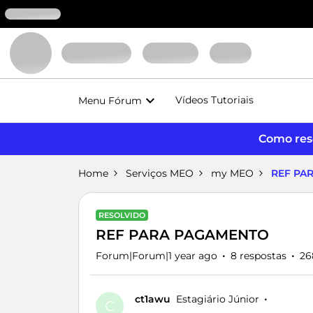
Vídeos Tutoriais
Menu Fórum
Como reso
Home
Serviços MEO
my MEO
REF PA
RESOLVIDO
REF PARA PAGAMENTO
Forum|Forum|1 year ago
8 respostas
26
ct1awu
Estagiário Júnior
C