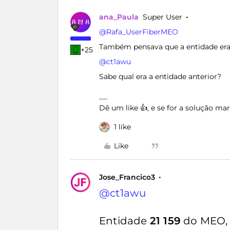
ana_Paula
Super User
@Rafa_UserFiberMEO
Também pensava que a entidade era 
+25
@ct1awu
Sabe qual era a entidade anterior?
Dê um like 👍, e se for a solução m
1 like
Like
Jose_Francico3
@ct1awu
Entidade
21 159
do MEO, 