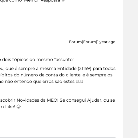
arque como 'Melhor Resposta' ✅
Forum|Forum|1 year ago
o dois tópicos do mesmo "assunto"
u, que é sempre a mesma Entidade (
21159) para todos
dígitos do número de conta do cliente, e é sempre os
não entendo que erros são estes 🤷🏻‍♂️
Descobrir Novidades da MEO! Se consegui Ajudar, ou se
m Like! 😉