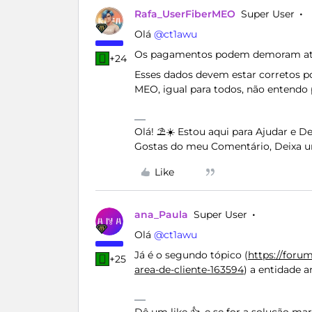
Rafa_UserFiberMEO
Super User
Olá ​
@ct1awu
Os pagamentos podem demoram até
+24
Esses dados devem estar corretos p
MEO, igual para todos, não entendo 
Olá! ⛱️☀️ Estou aqui para Ajudar e 
Gostas do meu Comentário, Deixa u
Like
ana_Paula
Super User
Olá ​
@ct1awu
Já é o segundo tópico (
https://foru
+25
area-de-cliente-163594
) a entidade a