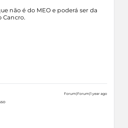
ue não é do MEO e poderá ser da
o Cancro.
Forum|Forum|1 year ago
sso