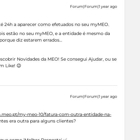
Forum|Forum|1 year ago
 24h a aparecer como efetuados no seu myMEO.
ois estão no seu myMEO, e a entidade é mesmo da
porque diz estarem errados...
Descobrir Novidades da MEO! Se consegui Ajudar, ou se
m Like! 😉
Forum|Forum|1 year ago
m.meo.pt/my-meo-10/fatura-com-outra-entidade-na-
ntes era outra para alguns clientes?