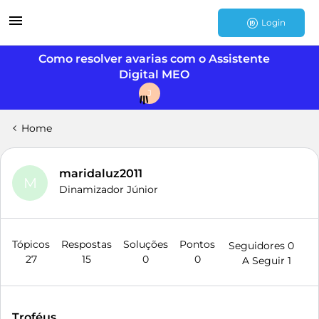
Login
Como resolver avarias com o Assistente
Digital MEO
J
Home
maridaluz2011
M
Dinamizador Júnior
Tópicos
Respostas
Soluções
Pontos
Seguidores
0
27
15
0
0
A Seguir
1
Troféus