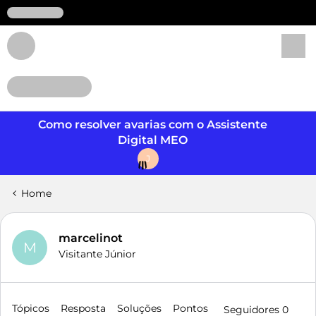
Login
Como resolver avarias com o Assistente
Digital MEO
J
Home
marcelinot
M
Visitante Júnior
Tópicos
Resposta
Soluções
Pontos
Seguidores
0