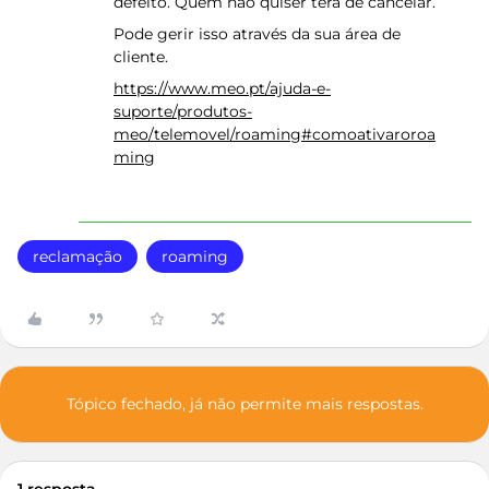
defeito. Quem não quiser terá de cancelar.
Pode gerir isso através da sua área de
cliente.
https://www.meo.pt/ajuda-e-
suporte/produtos-
meo/telemovel/roaming#comoativaroroa
ming
reclamação
roaming
Tópico fechado, já não permite mais respostas.