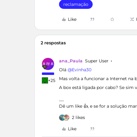
reclamação
Like
2 respostas
ana_Paula
Super User
Olá ​
@Evinha30
Mas volta a funcionar a Internet n
+25
A box está ligada por cabo? Se sim v
Dê um like 👍, e se for a solução m
2 likes
Like