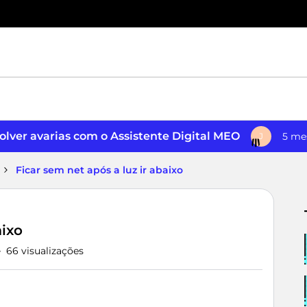
lver avarias com o Assistente Digital MEO
5 me
J
Ficar sem net após a luz ir abaixo
aixo
66 visualizações