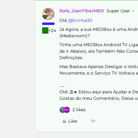
Rafa_UserFiberMEO
Super User
Olá ​
@Evinha30
Já Agora, a sua MEOBox é uma Andr
+24
(Mediaroom)?
Tinha uma MEOBox Android TV Ligada
de ir Abaixo), ela Também Não Conse
Definições.
Mas Bastava Apenas Desligar e Volta
Novamente, e o Serviço TV Voltava
Olá! ⛱️☀️ Estou aqui para Ajudar e 
Gostas do meu Comentário, Deixa u
2 likes
Like