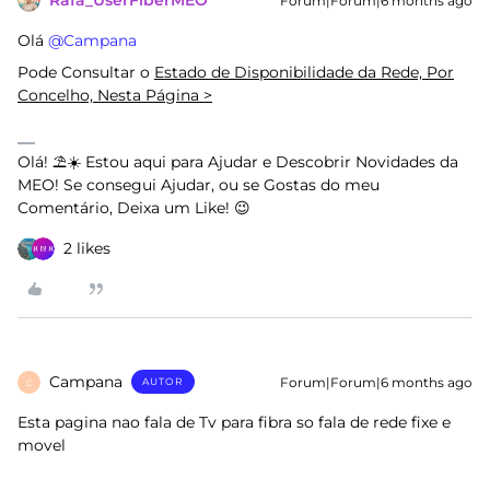
Rafa_UserFiberMEO
Forum|Forum|6 months ago
Olá ​
@Campana
Pode Consultar o
Estado de Disponibilidade da Rede, Por
Concelho, Nesta Página >
Olá! ⛱️☀️ Estou aqui para Ajudar e Descobrir Novidades da
MEO! Se consegui Ajudar, ou se Gostas do meu
Comentário, Deixa um Like! 😉
2 likes
Campana
Forum|Forum|6 months ago
AUTOR
C
Esta pagina nao fala de Tv para fibra so fala de rede fixe e
movel