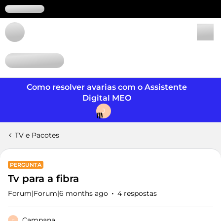
Login
Como resolver avarias com o Assistente
Digital MEO
J
TV e Pacotes
PERGUNTA
Tv para a fibra
Forum|Forum|6 months ago
4 respostas
Campana
C