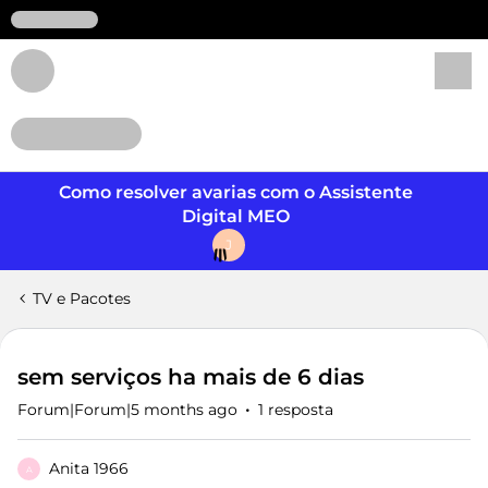
Login
Como resolver avarias com o Assistente
Digital MEO
J
TV e Pacotes
sem serviços ha mais de 6 dias
Forum|Forum|5 months ago
1 resposta
Anita 1966
A