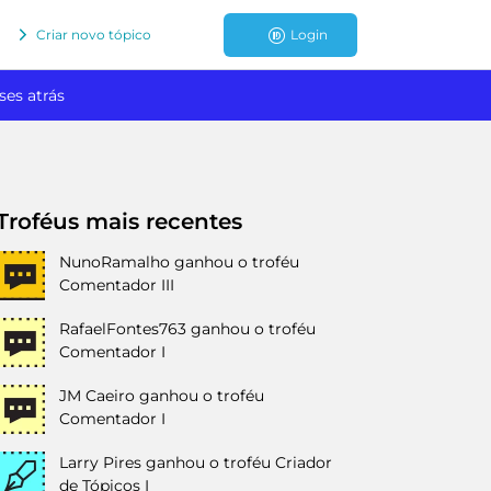
Criar novo tópico
Login
ses atrás
Troféus mais recentes
NunoRamalho
ganhou o troféu
Comentador III
RafaelFontes763
ganhou o troféu
Comentador I
JM Caeiro
ganhou o troféu
Comentador I
Larry Pires
ganhou o troféu Criador
de Tópicos I