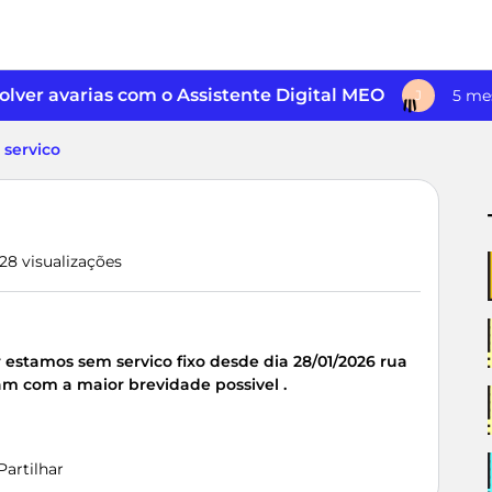
lver avarias com o Assistente Digital MEO
5 me
J
 servico
28 visualizações
estamos sem servico fixo desde dia 28/01/2026 rua
am com a maior brevidade possivel .
Partilhar