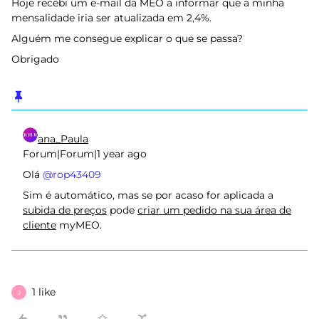
Hoje recebi um e-mail da MEO a informar que a minha
mensalidade iria ser atualizada em 2,4%.
Alguém me consegue explicar o que se passa?
Obrigado
ana_Paula
Forum|Forum|1 year ago
Olá ​
@rop43409
Sim é automático, mas se por acaso for aplicada a
subida de preços
pode
criar um pedido na sua área de
cliente
myMEO.
1 like
J