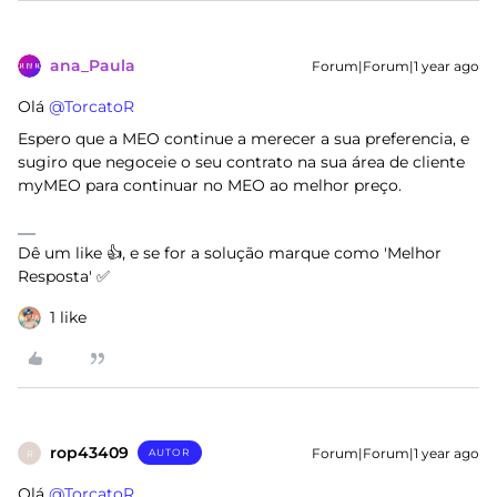
ana_Paula
Forum|Forum|1 year ago
Olá ​
@TorcatoR
Espero que a MEO continue a merecer a sua preferencia, e
sugiro que negoceie o seu contrato na sua área de cliente
myMEO para continuar no MEO ao melhor preço.
Dê um like 👍, e se for a solução marque como 'Melhor
Resposta' ✅
1 like
rop43409
Forum|Forum|1 year ago
AUTOR
R
Olá ​
@TorcatoR