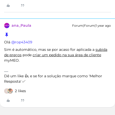
ana_Paula
Forum|Forum|1 year ago
Olá ​
@rop43409
Sim é automático, mas se por acaso for aplicada a
subida
de preços
pode
criar um pedido na sua área de cliente
myMEO.
Dê um like 👍, e se for a solução marque como 'Melhor
Resposta' ✅
2 likes
R