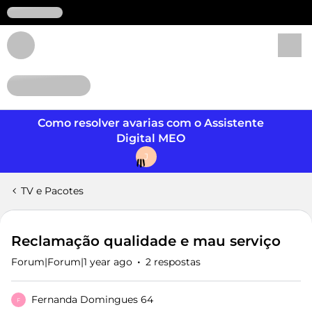
Login
Como resolver avarias com o Assistente
Digital MEO
J
TV e Pacotes
Reclamação qualidade e mau serviço
Forum|Forum|1 year ago
2 respostas
Fernanda Domingues 64
F