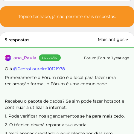
Tópico fechado, já não permite mais respostas.
Mais antigos
5 respostas
ana_Paula
Forum|Forum|1 year ago
SOLUÇÃO
Olá ​
@PedroLoureiro10121978
Primeiramente o Fórum não é o local para fazer uma
reclamação formal, o Fórum é uma comunidade.
Recebeu o pacote de dados? Se sim pode fazer hotspot e
continuar a utilizar a internet.
1. Pode verificar nos
agendamentos
se há para mais cedo.
2. O técnico deverá reparar a sua avaria
3. Será apenas creditado o equivalente aos dias sem