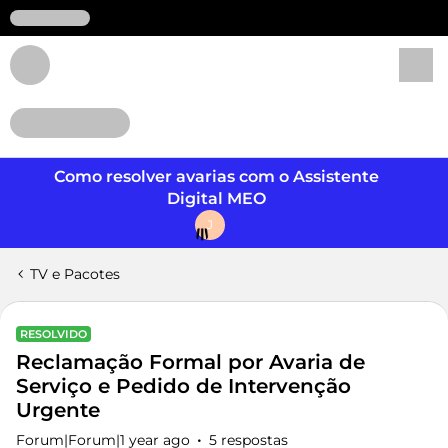
Login
Como resolver avarias com o Assistente
Digital MEO
J
TV e Pacotes
RESOLVIDO
Reclamação Formal por Avaria de
Serviço e Pedido de Intervenção
Urgente
Forum|Forum|1 year ago
5 respostas