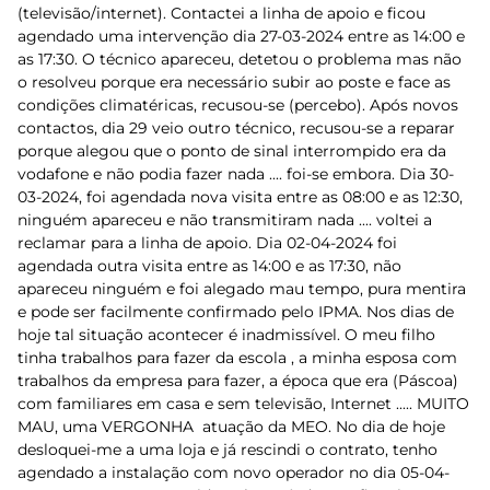
(televisão/internet). Contactei a linha de apoio e ficou
agendado uma intervenção dia 27-03-2024 entre as 14:00 e
as 17:30. O técnico apareceu, detetou o problema mas não
o resolveu porque era necessário subir ao poste e face as
condições climatéricas, recusou-se (percebo). Após novos
contactos, dia 29 veio outro técnico, recusou-se a reparar
porque alegou que o ponto de sinal interrompido era da
vodafone e não podia fazer nada .... foi-se embora. Dia 30-
03-2024, foi agendada nova visita entre as 08:00 e as 12:30,
ninguém apareceu e não transmitiram nada .... voltei a
reclamar para a linha de apoio. Dia 02-04-2024 foi
agendada outra visita entre as 14:00 e as 17:30, não
apareceu ninguém e foi alegado mau tempo, pura mentira
e pode ser facilmente confirmado pelo IPMA. Nos dias de
hoje tal situação acontecer é inadmissível. O meu filho
tinha trabalhos para fazer da escola , a minha esposa com
trabalhos da empresa para fazer, a época que era (Páscoa)
com familiares em casa e sem televisão, Internet ..... MUITO
MAU, uma VERGONHA atuação da MEO. No dia de hoje
desloquei-me a uma loja e já rescindi o contrato, tenho
agendado a instalação com novo operador no dia 05-04-