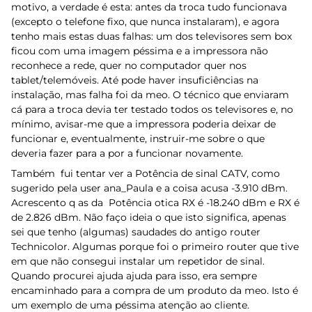
motivo, a verdade é esta: antes da troca tudo funcionava
(excepto o telefone fixo, que nunca instalaram), e agora
tenho mais estas duas falhas: um dos televisores sem box
ficou com uma imagem péssima e a impressora não
reconhece a rede, quer no computador quer nos
tablet/telemóveis. Até pode haver insuficiências na
instalação, mas falha foi da meo. O técnico que enviaram
cá para a troca devia ter testado todos os televisores e, no
mínimo, avisar-me que a impressora poderia deixar de
funcionar e, eventualmente, instruir-me sobre o que
deveria fazer para a por a funcionar novamente.
Também fui tentar ver a Potência de sinal CATV, como
sugerido pela user ana_Paula e a coisa acusa -3.910 dBm.
Acrescento q as da Potência otica RX é -18.240 dBm e RX é
de 2.826 dBm. Não faço ideia o que isto significa, apenas
sei que tenho (algumas) saudades do antigo router
Technicolor. Algumas porque foi o primeiro router que tive
em que não consegui instalar um repetidor de sinal.
Quando procurei ajuda ajuda para isso, era sempre
encaminhado para a compra de um produto da meo. Isto é
um exemplo de uma péssima atenção ao cliente.