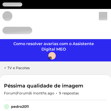
Login
Como resolver avarias com o Assistente
Digital MEO
J
TV e Pacotes
Péssima qualidade de imagem
Forum|Forum|6 months ago
9 respostas
pedro2011
P