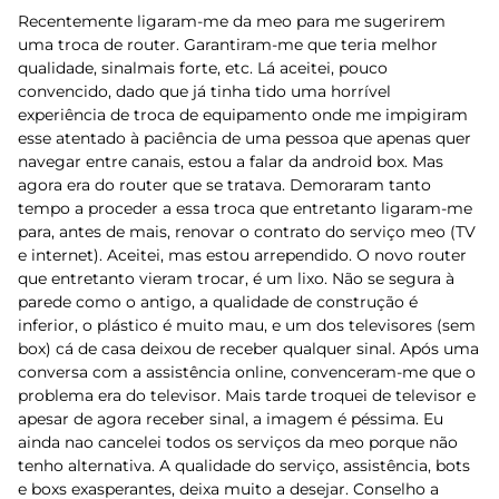
Recentemente ligaram-me da meo para me sugerirem
uma troca de router. Garantiram-me que teria melhor
qualidade, sinalmais forte, etc. Lá aceitei, pouco
convencido, dado que já tinha tido uma horrível
experiência de troca de equipamento onde me impigiram
esse atentado à paciência de uma pessoa que apenas quer
navegar entre canais, estou a falar da android box. Mas
agora era do router que se tratava. Demoraram tanto
tempo a proceder a essa troca que entretanto ligaram-me
para, antes de mais, renovar o contrato do serviço meo (TV
e internet). Aceitei, mas estou arrependido. O novo router
que entretanto vieram trocar, é um lixo. Não se segura à
parede como o antigo, a qualidade de construção é
inferior, o plástico é muito mau, e um dos televisores (sem
box) cá de casa deixou de receber qualquer sinal. Após uma
conversa com a assistência online, convenceram-me que o
problema era do televisor. Mais tarde troquei de televisor e
apesar de agora receber sinal, a imagem é péssima. Eu
ainda nao cancelei todos os serviços da meo porque não
tenho alternativa. A qualidade do serviço, assistência, bots
e boxs exasperantes, deixa muito a desejar. Conselho a