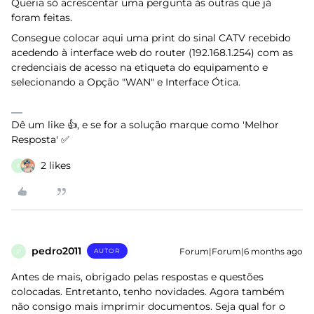
Queria só acrescentar uma pergunta às outras que já
foram feitas.
Consegue colocar aqui uma print do sinal CATV recebido
acedendo à interface web do router (192.168.1.254) com as
credenciais de acesso na etiqueta do equipamento e
selecionando a Opção "WAN" e Interface Ótica.
Dê um like 👍, e se for a solução marque como 'Melhor
Resposta' ✅
2 likes
P
pedro2011
Forum|Forum|6 months ago
AUTOR
P
Antes de mais, obrigado pelas respostas e questões
colocadas. Entretanto, tenho novidades. Agora também
não consigo mais imprimir documentos. Seja qual for o