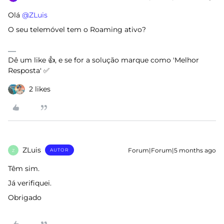
Olá ​
@ZLuis
O seu telemóvel tem o Roaming ativo?
Dê um like 👍, e se for a solução marque como 'Melhor
Resposta' ✅
2 likes
ZLuis
Forum|Forum|5 months ago
AUTOR
Z
Têm sim.
Já verifiquei.
Obrigado