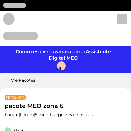
Login
Como resolver avarias com o Assistente
Digital MEO
J
TV e Pacotes
PERGUNTA
pacote MEO zona 6
Forum|Forum|5 months ago
6 respostas
ZLuis
Z