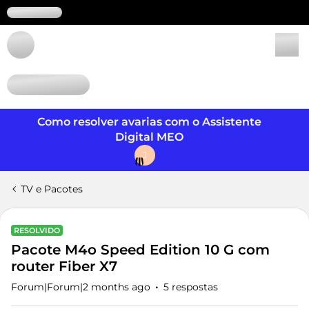
Login
Como resolver avarias com o Assistente
Digital MEO
J
TV e Pacotes
RESOLVIDO
Pacote M4o Speed Edition 10 G com
router Fiber X7
Forum|Forum|2 months ago
5 respostas