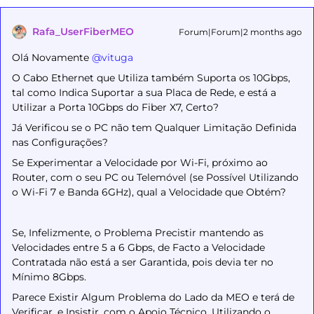
Rafa_UserFiberMEO
Forum|Forum|2 months ago
Olá Novamente ​
@vituga
O Cabo Ethernet que Utiliza também Suporta os 10Gbps,
tal como Indica Suportar a sua Placa de Rede, e está a
Utilizar a Porta 10Gbps do Fiber X7, Certo?
Já Verificou se o PC não tem Qualquer Limitação Definida
nas Configurações?
Se Experimentar a Velocidade por Wi-Fi, próximo ao
Router, com o seu PC ou Telemóvel (se Possível Utilizando
o Wi-Fi 7 e Banda 6GHz), qual a Velocidade que Obtém?
Se, Infelizmente, o Problema Precistir mantendo as
Velocidades entre 5 a 6 Gbps, de Facto a Velocidade
Contratada não está a ser Garantida, pois devia ter no
Mínimo 8Gbps.
Parece Existir Algum Problema do Lado da MEO e terá de
Verificar, e Insistir, com o Apoio Técnico, Utilizando o