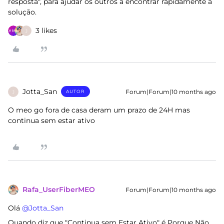
resposta", para ajudar os outros a encontrar rapidamente a
solução.
3 likes
J
Jotta_San
Forum|Forum|10 months ago
AUTOR
J
O meo go fora de casa deram um prazo de 24H mas
continua sem estar ativo
Rafa_UserFiberMEO
Forum|Forum|10 months ago
Olá ​
@Jotta_San
Quando diz que "Continua sem Estar Ativo" é Porque Não