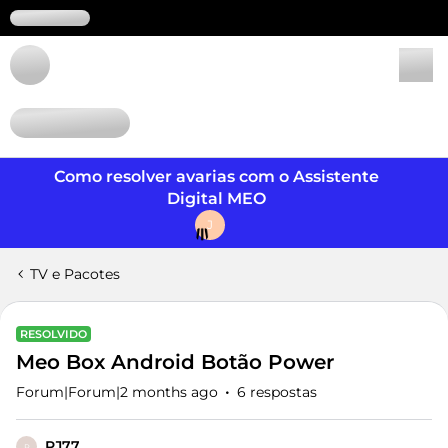
Login
Como resolver avarias com o Assistente
Digital MEO
J
TV e Pacotes
RESOLVIDO
Meo Box Android Botão Power
Forum|Forum|2 months ago
6 respostas
PJ77
P