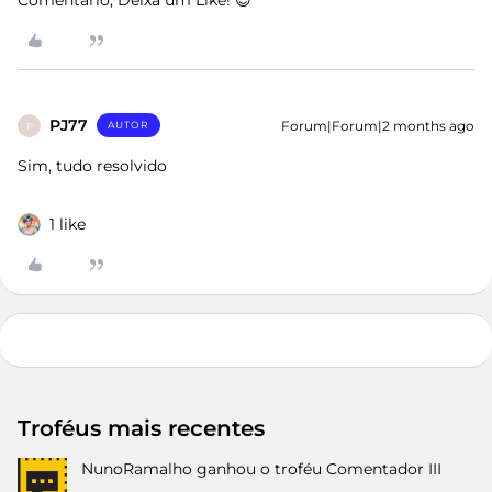
Comentário, Deixa um Like! 😉
PJ77
Forum|Forum|2 months ago
AUTOR
P
Sim, tudo resolvido
1 like
Troféus mais recentes
NunoRamalho
ganhou o troféu Comentador III