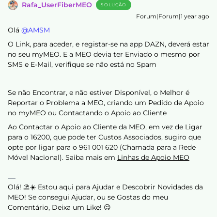
Rafa_UserFiberMEO
SOLUÇÃO
Forum|Forum|1 year ago
Olá ​
@AMSM
O Link, para aceder, e registar-se na app DAZN, deverá estar
no seu myMEO. E a MEO devia ter Enviado o mesmo por
SMS e E-Mail, verifique se não está no Spam
Se não Encontrar, e não estiver Disponível, o Melhor é
Reportar o Problema a MEO, criando um Pedido de Apoio
no myMEO ou Contactando o Apoio ao Cliente
Ao Contactar o Apoio ao Cliente da MEO, em vez de Ligar
para o 16200, que pode ter Custos Associados, sugiro que
opte por ligar para o 961 001 620 (Chamada para a Rede
Móvel Nacional). Saiba mais em
Linhas de Apoio MEO
Olá! ⛱️☀️ Estou aqui para Ajudar e Descobrir Novidades da
MEO! Se consegui Ajudar, ou se Gostas do meu
Comentário, Deixa um Like! 😉