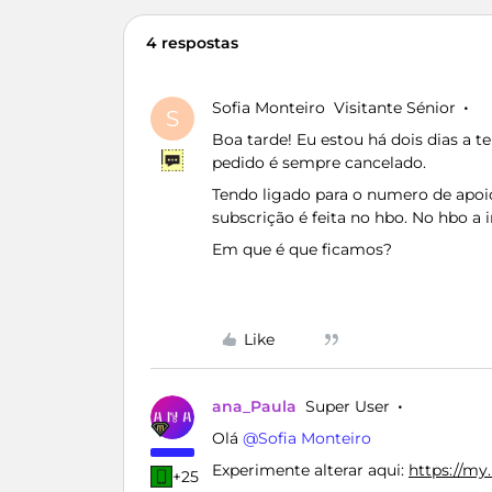
4 respostas
Sofia Monteiro
Visitante Sénior
S
Boa tarde! Eu estou há dois dias a t
pedido é sempre cancelado.
Tendo ligado para o numero de apoi
subscrição é feita no hbo. No hbo a 
Em que é que ficamos?
Like
ana_Paula
Super User
Olá ​
@Sofia Monteiro
Experimente alterar aqui:
https://my
+25