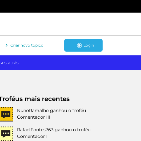
Criar novo tópico
Login
ses atrás
Troféus mais recentes
NunoRamalho
ganhou o troféu
Comentador III
RafaelFontes763
ganhou o troféu
Comentador I