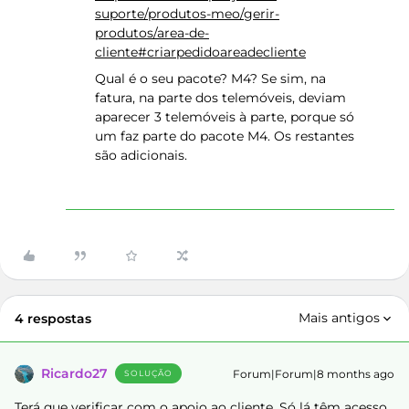
suporte/produtos-meo/gerir-
produtos/area-de-
cliente#criarpedidoareadecliente
Qual é o seu pacote? M4? Se sim, na
fatura, na parte dos telemóveis, deviam
aparecer 3 telemóveis à parte, porque só
um faz parte do pacote M4. Os restantes
são adicionais.
Mais antigos
4 respostas
Ricardo27
Forum|Forum|8 months ago
SOLUÇÃO
Terá que verificar com o apoio ao cliente. Só lá têm acesso