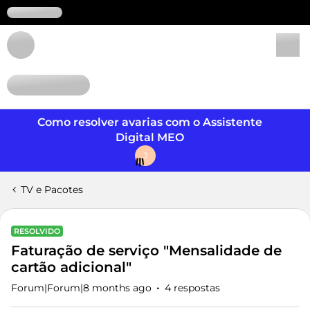
Login
Como resolver avarias com o Assistente
Digital MEO
J
TV e Pacotes
RESOLVIDO
Faturação de serviço "Mensalidade de
cartão adicional"
Forum|Forum|8 months ago
4 respostas