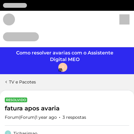
Login
Como resolver avarias com o Assistente
Digital MEO
J
TV e Pacotes
RESOLVIDO
fatura apos avaria
Forum|Forum|1 year ago
3 respostas
Tichasimao
T