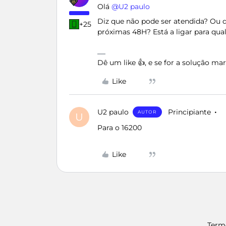
Olá ​
@U2 paulo
Diz que não pode ser atendida? Ou di
+25
próximas 48H? Está a ligar para qu
Dê um like 👍, e se for a solução m
Like
U2 paulo
Principiante
AUTOR
U
Para o 16200
Like
Term