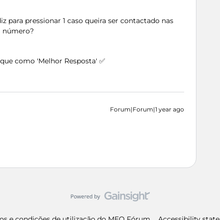
z para pressionar 1 caso queira ser contactado nas
al número?
arque como 'Melhor Resposta' ✅
Forum|Forum|1 year ago
os e condições de utilização do MEO Fórum
Accessibility sta