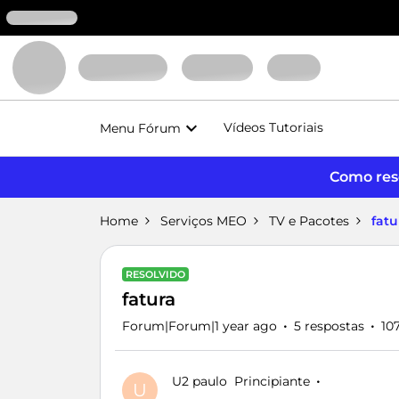
Vídeos Tutoriais
Menu Fórum
Como reso
Home
Serviços MEO
TV e Pacotes
fatu
RESOLVIDO
fatura
Forum|Forum|1 year ago
5 respostas
10
U2 paulo
Principiante
U