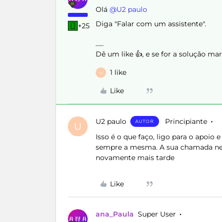
Olá ​
@U2 paulo
Diga "Falar com um assistente".
+25
Dê um like 👍, e se for a solução m
1 like
U
Like
U2 paulo
Principiante
AUTOR
U
Isso é o que faço, ligo para o apoio
sempre a mesma. A sua chamada ne
novamente mais tarde
Like
ana_Paula
Super User