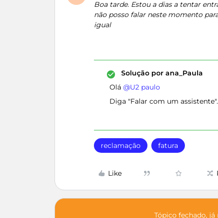
Boa tarde. Estou a dias a tentar en
não posso falar neste momento para l
igual
Solução por
ana_Paula
Olá ​
@U2 paulo
Diga "Falar com um assistente".
reclamação
fatura
Like
Tópico fechado, já