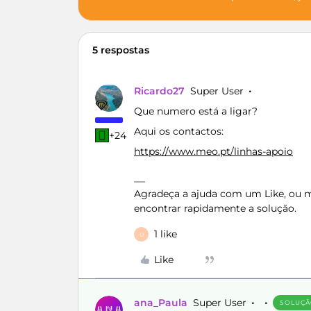
5 respostas
Ricardo27
Super User
Que numero está a ligar?
Aqui os contactos:
+24
https://www.meo.pt/linhas-apoio
Agradeça a ajuda com um Like, ou ma
encontrar rapidamente a solução.
1 like
U
Like
ana_Paula
Super User
SOLUÇ